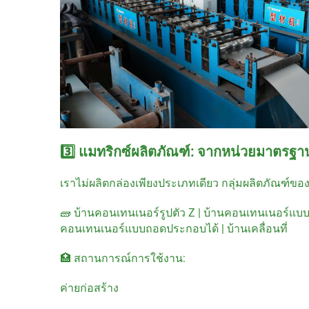
3️⃣ แมทริกซ์ผลิตภัณฑ์: จากหน่วยมาตรฐาน
เราไม่ผลิตกล่องเพียงประเภทเดียว กลุ่มผลิตภัณฑ์ข
🧱 บ้านคอนเทนเนอร์รูปตัว Z | บ้านคอนเทนเนอร์แบบข
คอนเทนเนอร์แบบถอดประกอบได้ | บ้านเคลื่อนที่
🏥 สถานการณ์การใช้งาน:
ค่ายก่อสร้าง