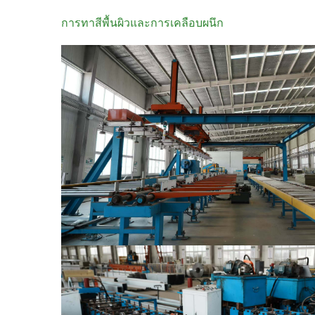
การทาสีพื้นผิวและการเคลือบผนึก