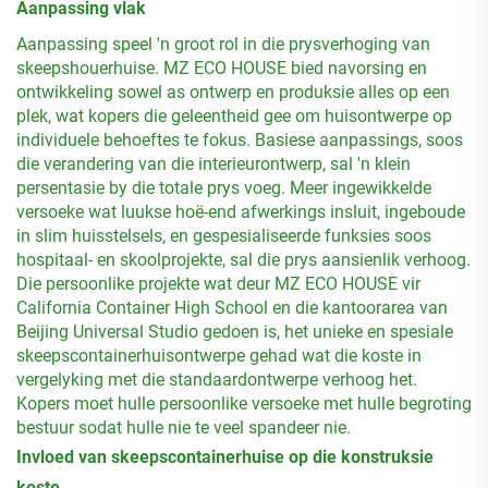
Aanpassing vlak
Aanpassing speel 'n groot rol in die prysverhoging van
skeepshouerhuise. MZ ECO HOUSE bied navorsing en
ontwikkeling sowel as ontwerp en produksie alles op een
plek, wat kopers die geleentheid gee om huisontwerpe op
individuele behoeftes te fokus. Basiese aanpassings, soos
die verandering van die interieurontwerp, sal 'n klein
persentasie by die totale prys voeg. Meer ingewikkelde
versoeke wat luukse hoë-end afwerkings insluit, ingeboude
in slim huisstelsels, en gespesialiseerde funksies soos
hospitaal- en skoolprojekte, sal die prys aansienlik verhoog.
Die persoonlike projekte wat deur MZ ECO HOUSE vir
California Container High School en die kantoorarea van
Beijing Universal Studio gedoen is, het unieke en spesiale
skeepscontainerhuisontwerpe gehad wat die koste in
vergelyking met die standaardontwerpe verhoog het.
Kopers moet hulle persoonlike versoeke met hulle begroting
bestuur sodat hulle nie te veel spandeer nie.
Invloed van skeepscontainerhuise op die konstruksie
koste