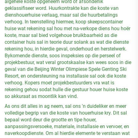
algehele koste opgeneem word of afsonderlik
geklassifiseer word. Huurkontrakte kan die koste van
dienshouerhuise verlaag, maar sal die huurbetalings
verhoog. In teenstelling hiermee, koop skeepscontainer
huise wat rekening sal hou met na-verkope diens hou hoër
koste, maar sal bied volgehoue bruikbaarheid as die
container huis sal in teorie duur solank as wat die dienste
rekening hou, in hierdie geval, onderhoud en herstelwerk.
Bykomende dienste, soos inspeksies op die perseel of
projekbestuur, wat veral grootskaalse kan wees soos in die
geval van die Beijing Winter Olimpiese Spele Genting Ski
Resort, en ondersteuning na installasie sal ook die koste
verhoog. Kopers moet projekbestuurders vra wat is
rekening gehou sodat hulle die gestuur houer huise koste
so akkuraat as moontlik kan vind.
As ons dit alles in ag neem, sal ons 'n duideliker en meer
volledige begrip van die koste van houerhuise kry. Dit sal
bepaal word deur die grootte en tipe houer,
aanpassingsversoeke, materiale, installasie en vervoer, en
naverkoopdienste. Om al hierdie elemente te verstaan wat