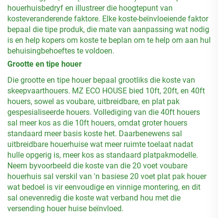
houerhuisbedryf en illustreer die hoogtepunt van
kosteveranderende faktore. Elke koste-beïnvloeiende faktor
bepaal die tipe produk, die mate van aanpassing wat nodig
is en help kopers om koste te beplan om te help om aan hul
behuisingbehoeftes te voldoen.
Grootte en tipe houer
Die grootte en tipe houer bepaal grootliks die koste van
skeepvaarthouers. MZ ECO HOUSE bied 10ft, 20ft, en 40ft
houers, sowel as voubare, uitbreidbare, en plat pak
gespesialiseerde houers. Vollediging van die 40ft houers
sal meer kos as die 10ft houers, omdat groter houers
standaard meer basis koste het. Daarbenewens sal
uitbreidbare houerhuise wat meer ruimte toelaat nadat
hulle opgerig is, meer kos as standaard platpakmodelle.
Neem byvoorbeeld die koste van die 20 voet voubare
houerhuis sal verskil van 'n basiese 20 voet plat pak houer
wat bedoel is vir eenvoudige en vinnige montering, en dit
sal onevenredig die koste wat verband hou met die
versending houer huise beïnvloed.