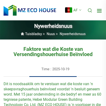
AF
Nywerheidsnuus
Tuisbladsy
>
Nuus
>
Nywerheidsnuus
Faktore wat die Koste van
Versendingshouerhuise Beïnvloed
Time : 2025-10-19
Dit is noodsaaklik om te verstaan wat die koste van 'n
skeepsvraghouerhuis beïnvloed voordat 'n besluit geneem
word. Met 15 jaar ondervinding in die bedryf en meer as 60
tegniese patente, Hebei Modular Green Building
Technology Co, Ltd. (MZ ECO HOUSE) is 'n voorloper in die