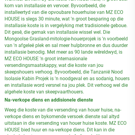
kom van installasie en vervoer. Byvoorbeeld, die
installeertyd van die opvoubare houerhuise van MZ ECO
HOUSE is slegs 30 minute, wat 'n groot besparing op die
installasie koste is in vergelyking met tradisionele geboue.
Dit gesê, die gemak van installasie wissel wel. Die
Mongoolse Grasland-mitologie-houerprojek is 'n voorbeeld
van 'n afgeleë plek en sal meer hulpbronne en dus duurder
installasie benodig. Met meer as 90 lande wêreldwyd, is
MZ ECO HOUSE 'n groot internasionale
versendingsmaatskappy, wat die koste van jou
skeepshouers verhoog. Byvoorbeeld, die Tanzanië Nood
Isolasie Kabin Projek is 'n noodgeval en as sodanig, houers
en installasie word versnel na jou plek. Dit verhoog wel die
algehele koste van skeepvaarthouers.
Na-verkope diens en addisionele dienste
Weeg die koste van die versending van houer huise, na-
verkope diens en bykomende versoek dienste sal altyd
uitstaan in die versending van houer huise koste. MZ ECO
HOUSE bied huur en na-verkope diens. Dit kan in die