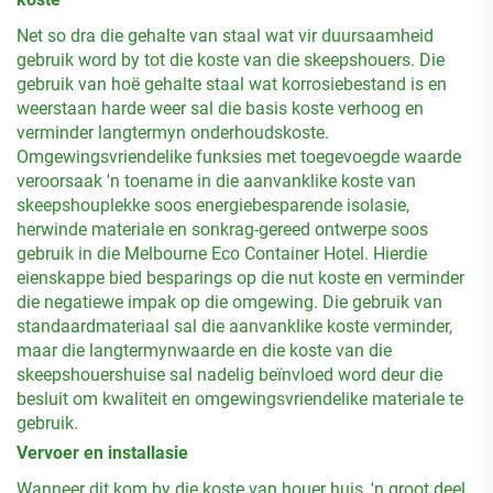
Net so dra die gehalte van staal wat vir duursaamheid
gebruik word by tot die koste van die skeepshouers. Die
gebruik van hoë gehalte staal wat korrosiebestand is en
weerstaan harde weer sal die basis koste verhoog en
verminder langtermyn onderhoudskoste.
Omgewingsvriendelike funksies met toegevoegde waarde
veroorsaak 'n toename in die aanvanklike koste van
skeepshouplekke soos energiebesparende isolasie,
herwinde materiale en sonkrag-gereed ontwerpe soos
gebruik in die Melbourne Eco Container Hotel. Hierdie
eienskappe bied besparings op die nut koste en verminder
die negatiewe impak op die omgewing. Die gebruik van
standaardmateriaal sal die aanvanklike koste verminder,
maar die langtermynwaarde en die koste van die
skeepshouershuise sal nadelig beïnvloed word deur die
besluit om kwaliteit en omgewingsvriendelike materiale te
gebruik.
Vervoer en installasie
Wanneer dit kom by die koste van houer huis, 'n groot deel