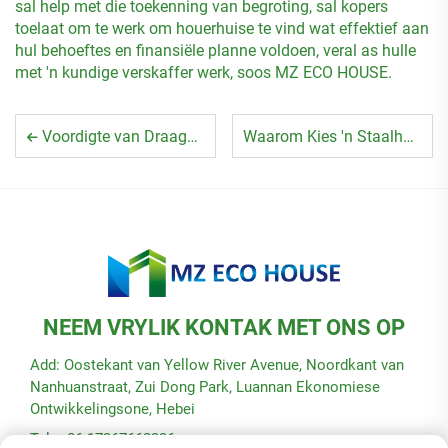
sal help met die toekenning van begroting, sal kopers
toelaat om te werk om houerhuise te vind wat effektief aan
hul behoeftes en finansiële planne voldoen, veral as hulle
met 'n kundige verskaffer werk, soos MZ ECO HOUSE.
Voordigte van Draagbare Huis in 'n Houer
Waarom Kies 'n Staalhouerhuis?
NEEM VRYLIK KONTAK MET ONS OP
Add: Oostekant van Yellow River Avenue, Noordkant van
Nanhuanstraat, Zui Dong Park, Luannan Ekonomiese
Ontwikkelingsone, Hebei
Tel: +86-17367662336