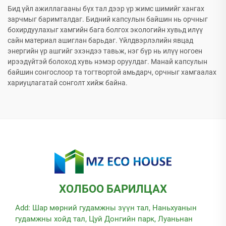
Бид үйл ажиллагааны бүх тал дээр үр жимс шимийг хангах
зарчмыг баримталдаг. Бидний капсулын байшин нь орчныг
бохирдуулахыг хамгийн бага болгох экологийн хувьд илүү
сайн материал ашиглан барьдаг. Үйлдвэрлэлийн явцад
энергийн үр ашгийг эхэндээ тавьж, нэг бүр нь илүү ногоен
ирээдүйтэй болоход хувь нэмэр оруулдаг. Манай капсулын
байшин сонгослоор та тогтвортой амьдарч, орчныг хамгаалах
хариуцлагатай сонголт хийж байна.
ХОЛБОО БАРИЛЦАХ
Add: Шар мөрний гудамжны зүүн тал, Наньхуанын
гудамжны хойд тал, Цуй Донгийн парк, Луаньнан