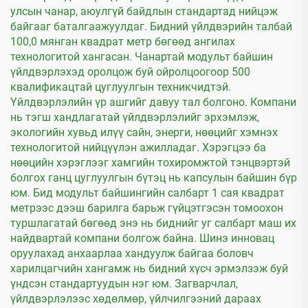
улсын чанар, аюулгүй байдлын стандартад нийцэж
байгааг баталгаажуулдаг. Бидний үйлдвэрийн талбай
100,0 мянган квадрат метр бөгөөд ангилах
технологитой хангасан. Чанартай модульт байшин
үйлдвэрлэхэд оролцож буй ойролцоогоор 500
квалификацтай цуглуулгын техникчидтэй.
Үйлдвэрлэлийн үр ашгийг давуу тал болгоно. Компани
нь тэгш хандлагатай үйлдвэрлэлийг эрхэмлэж,
экологийн хувьд илүү сайн, энерги, нөөцийг хэмнэх
технологитой нийцүүлэн ажилладаг. Хэрэгцээ ба
нөөцийн хэрэглээг хамгийн тохиромжтой тэнцвэртэй
болгох ганц цуглуулгын бүтэц нь капсулын байшин бүр
юм. Бид модульт байшингийн салбарт 1 сая квадрат
метрээс дээш барилга барьж гүйцэтгэсэн томоохон
туршлагатай бөгөөд энэ нь биднийг уг салбарт маш их
найдвартай компани болгож байна. Шинэ инновац
оруулахад анхаарлаа хандуулж байгаа боловч
харилцагчийн хангамж нь бидний хүсч эрмэлзэж буй
үндсэн стандартуудын нэг юм. Загварчлал,
үйлдвэрлэлээс хөдөлмөр, үйлчилгээний дараах