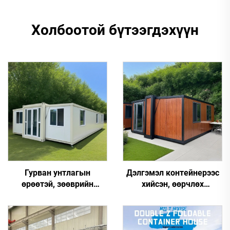
Холбоотой бүтээгдэхүүн
Гурван унтлагын
Дэлгэмэл контейнерээс
өрөөтэй, зөөврийн
хийсэн, өөрчлөх
боломжтой гэр,
боломжтой, хэмжээ нь
дэлгэмэл контейнерээс
хүссэн хэмжээнд
хийсэн гэр
тохируулж болдог
модуль хүрээ бүхий