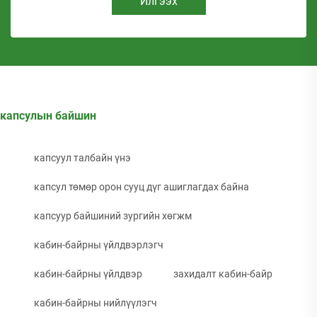
Илгээх
капсулын байшин
капсуул талбайн үнэ
капсул төмөр орон сууц дүг ашиглагдах байна
капсуур байшиний зургийн хөгжм
кабин-байрны үйлдвэрлэгч
кабин-байрны үйлдвэр
захидалт кабин-байр
кабин-байрны нийлүүлэгч