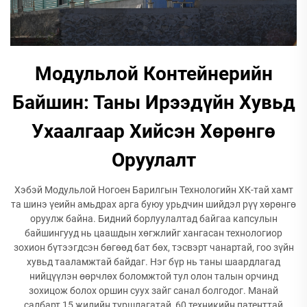
Модульлой Контейнерийн
Байшин: Таны Ирээдүйн Хувьд
Ухаалгаар Хийсэн Хөрөнгө
Оруулалт
Хэбэй Модульлой Ногоен Барилгын Технологийн ХК-тай хамт
та шинэ үеийн амьдрах арга буюу урьдчин шийдэл рүү хөрөнгө
оруулж байна. Бидний борлуулалтад байгаа капсулын
байшингууд нь цаашдын хөгжлийг хангасан технологиор
зохион бүтээгдсэн бөгөөд бат бөх, тэсвэрт чанартай, гоо зүйн
хувьд тааламжтай байдаг. Нэг бүр нь таны шаардлагад
нийцүүлэн өөрчлөх боломжтой тул олон талын орчинд
зохицож болох оршин суух зайг санал болгодог. Манай
салбарт 15 жилийн туршлагатай, 60 техникийн патенттай