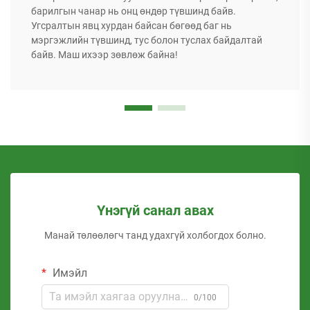
барилгын чанар нь онц өндөр түвшинд байв.
Угсралтын явц хурдан байсан бөгөөд баг нь
мэргэжлийн түвшинд, тус болон туслах байдалтай
байв. Маш ихээр зөвлөж байна!
Үнэгүй санал авах
Манай төлөөлөгч танд удахгүй холбогдох болно.
Имэйл
0/100