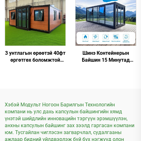
гэрийн загвар
3 унтлагын өрөөтэй 40фт
Шинэ Контейнерын
өргөтгөх боломжтой
Байшин 15 Минутад
контейнерын гэр бүлийн
Хурдан Суурилуулалт
хэрэглээнд зориулсан
Хэбэй Модульт Ногоон Барилгын Технологийн
компани нь улс дахь капсулын байшингийн хямд
үнэтэй шийдлийн инновацийн тэргүүн эрэмшүүлэн,
анхны капсулын байшинг зах зээлд гаргасан компани
юм. Тусгайлан чиглэсэн загварчлал, судалгааны
ажлаар бидний үйлдвэрлэж буй бүх нэгжүүд олон