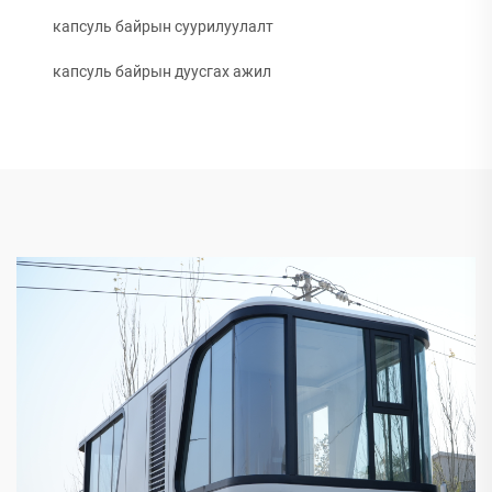
капсуль байрын суурилуулалт
капсуль байрын дуусгах ажил