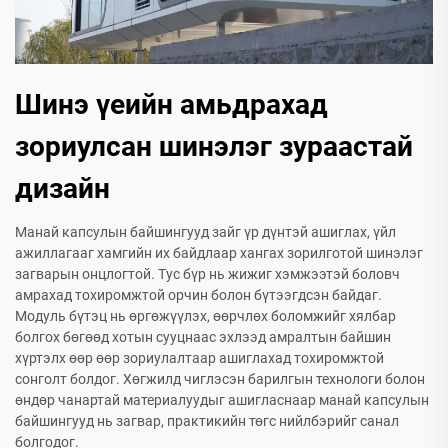
Шинэ үеийн амьдрахад
зориулсан шинэлэг зураастай
дизайн
Манай капсулын байшингууд зайг үр дүнтэй ашиглах, үйл
ажиллагааг хамгийн их байдлаар хангах зорилготой шинэлэг
загварын онцлогтой. Тус бүр нь жижиг хэмжээтэй боловч
амрахад тохиромжтой орчин болон бүтээгдсэн байдаг.
Модуль бүтэц нь өргөжүүлэх, өөрчлөх боломжийг хялбар
болгох бөгөөд хотын сууцнаас эхлээд амралтын байшин
хүртэлх өөр өөр зориулалтаар ашиглахад тохиромжтой
сонголт болдог. Хөгжилд чиглэсэн барилгын технологи болон
өндөр чанартай материалуудыг ашигласнаар манай капсулын
байшингууд нь загвар, практикийн төгс нийлбэрийг санал
болгодог.