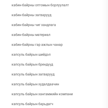
кабин-байрны оптомын борлуулалт
кабин-байрны загварууд
кабин-байрны чиг хандлага
кабин-байрны материал
кабин-байрны гар ажлын чанар
капсуль байрын шийдэл
капсуль байрын брендүүд
капсуль байрын загварууд
капсуль байрын худалдаачин
капсуль байрын хангамжийн компани
капсуль байрын барьдагч