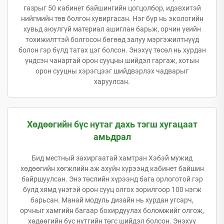
газрыг 50 кабинет байшингийн цогцолбор, идэвхитэй
нийгмийн төв болгон хувиргасан. Нэг бүр нь экологийн
хувьд аюулгүй материал ашиглан барьж, орчин үеийн
тохижилттэй болгосон бөгөөд залуу мэргэжилтнүүд
болон гэр бүлд татах цэг болсон. Энэхүү төсөл нь хурдан
үндсэн чанартай орон сууцны шийдэл гаргаж, хотын
орон сууцны хэрэгцээг шийдвэрлэх чадварыг
харуулсан.
Хөдөөгийн бүс нутаг дахь тэгш хугацаат
амьдрал
Бид местный захиргаатай хамтран Хэбэй мужид
хөдөөгийн хөгжлийн аж ахуйн хүрээнд кабинет байшин
байршуулсан. Энэ төслийн хүрээнд бага орлоготой гэр
бүлд хямд үнэтэй орон сууц олгох зорилгоор 100 нэгж
барьсан. Манай модуль дизайн нь хурдан угсарч,
орчныг хамгийн багаар бохирдуулах боломжийг олгож,
хөдөөгийн бүс нутгийн төгс шийдэл болсон. Энэхүү