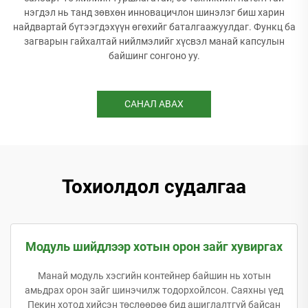
нэгдэл нь танд зөвхөн инновацичлон шинэлэг биш харин
найдвартай бүтээгдэхүүн өгөхийг баталгаажуулдаг. Функц ба
загварын гайхалтай нийлмэлийг хүсвэл манай капсулын
байшинг сонгоно уу.
САНАЛ АВАХ
Тохиолдол судалгаа
Модуль шийдлээр хотын орон зайг хувиргах
Манай модуль хэсгийн контейнер байшин нь хотын
амьдрах орон зайг шинэчилж тодорхойлсон. Саяхны үед
Пекин хотод хийсэн төслөөрөө бид ашиглалтгүй байсан