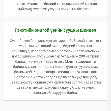
ажлын амжилт нь бидний тэгш хэмжээний хөгжил,
нийгэмд тусламж үзүүлэх зорилгыг баталсан.
Гэнэтийн онцгой үеийн сууцны шийдэл
Сүүлийн үед Сычуань мужид гарсан байгалийн гамшигт
үеийн эмчилгээний ажилд бидний капсулын
байшинуудыг аварга замаар олгосон. Хэсэг хоногийн
дотор шилжин суурьшсан гэр бүлд немж 200 нэгжийг
барьж, түр зуурын сууц өгсөн. Модуль хайрцагны
байшинуудын зөөвөрлөх болон хурдан суурилуулах
боломжийг бидний аварга ажилд сонгох шалтгаан
болгосон. Энэ тохиолдол бид ямар ч хүнд нөхцөлд
цэвэр, аюулгүй оршин суух орчин бий болгох чадвартай,
цэвэрхэн нөхцөлд хурдан хариу үйлдэл үзүүлэх
чадвартайг харуулж байна.