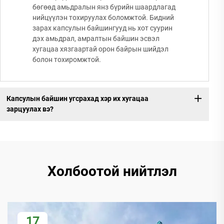
бөгөөд амьдралын янз бүрийн шаардлагад
нийцүүлэн тохируулах боломжтой. Бидний
зарах капсулын байшингууд нь хот суурин
дэх амьдрал, амралтын байшин эсвэл
хугацаа хязгаартай орон байрын шийдэл
болон тохиромжтой.
Капсулын байшин угсрахад хэр их хугацаа
зарцуулах вэ?
Холбоотой нийтлэл
17