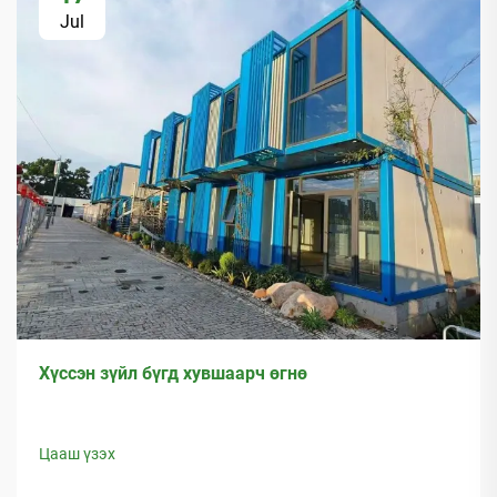
Jul
Хүссэн зүйл бүгд хувшаарч өгнө
Цааш үзэх