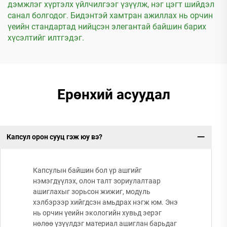
дэмжлэг хүртэлх үйлчилгээг үзүүлж, нэг цэгт шийдэл
санал болгодог. Бидэнтэй хамтран ажиллах нь орчин
үеийн стандартад нийцсэн элегантай байшин барих
хүсэлтийг илтгэдэг.
Ерөнхий асуудал
Капсул орон сууц гэж юу вэ?
Капсулын байшин бол үр ашгийг
нэмэгдүүлэх, олон талт зориулалтаар
ашиглахыг зорьсон жижиг, модуль
хэлбэрээр хийгдсэн амьдрах нэгж юм. Энэ
нь орчин үеийн экологийн хувьд эерэг
нөлөө үзүүлдэг материал ашиглан барьдаг