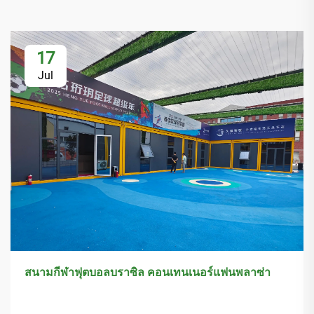
17
Jul
สนามกีฬาฟุตบอลบราซิล คอนเทนเนอร์แฟนพลาซ่า