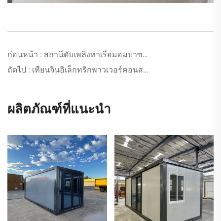
ก่อนหน้า :
สถานีดับเพลิงท่าเรือมอมบาซา ประเทศเคนยา
ถัดไป :
เทียนจินอิเล็กทริกพาวเวอร์คอนสตรัคชัน-จางเป่ย์ โครงการสถานีแปลงไฟฟ้าปักกิ่งเหยียนชิง 550 กิโลโวลต์
ผลิตภัณฑ์ที่แนะนำ