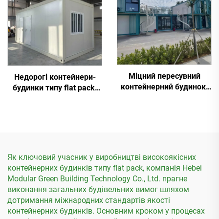
Міцний пересувний
Недорогі контейнери-
контейнерний будинок,
будинки типу flat pack,
контейнерний будинок у
готові до використання,
форматі Flat Pack для
житлові контейнери
готелю
Як ключовий учасник у виробництві високоякісних
контейнерних будинків типу flat pack, компанія Hebei
Modular Green Building Technology Co., Ltd. прагне
виконання загальних будівельних вимог шляхом
дотримання міжнародних стандартів якості
контейнерних будинків. Основним кроком у процесах