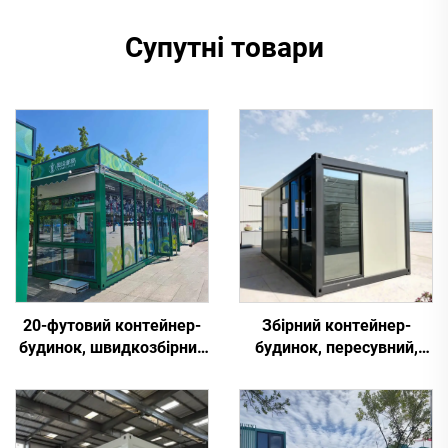
Супутні товари
20-футовий контейнер-
Збірний контейнер-
будинок, швидкозбірний
будинок, пересувний,
міні-будинок, сучасний
плоска упаковка,
плоский пакет, зовнішній
житловий контейнер
супермаркет