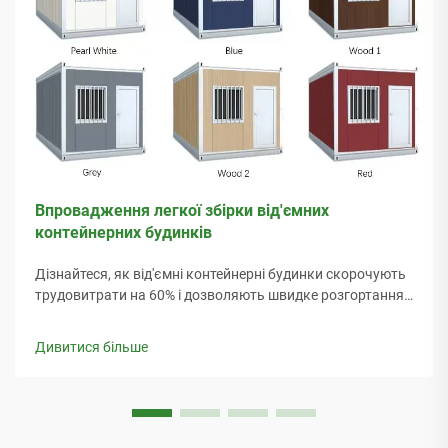
Впровадження легкої збірки від'ємних
контейнерних будинків
Дізнайтеся, як від'ємні контейнерні будинки скорочують
трудовитрати на 60% і дозволяють швидке розгортання
з мінімальним використанням інструментів. Ідеально
підходять для віддалених місць, ліквідації наслідків лих, а
Дивитися більше
також масштабованого житла. Дізнатися більше.