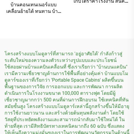
เก็บได้ราคาโรงงาน สินค้า
บ้านคอนเทนเนอร์แบบ
ใหม่ล่าสุด คอนเทนเนอร์
เคลื่อนย้ายได้ ทนทาน บ้าน
แบบโมดูลาร์ขนาด 20 ฟุต
คอนเทนเนอร์แบบพับเก็บได้
ราคาดีที่สุด
สำหรับทำโรงแรม
โครงสร้างแบบโมดูลาร์ที่สามารถ 'อยู่อาศัยได้' กำลังก้าวสู่
ระดับใหม่ของความลงตัวระหว่างรูปแบบและประโยชน์
ใช้สอยผ่านบ้านแคบินเคลื่อนที่ ซึ่งเราเรียกว่า "บ้านบนแคบิน"
เรามีความเชี่ยวชาญด้านการใช้พื้นที่อย่างคุ้มค่า บ้านแบบโม
ดูลาร์ของเราที่เรียกว่า 'Portable Space Cabins' ผลิตขึ้นบน
พื้นฐานของการวิจัย การออกแบบ และการพัฒนา การผลิต
ดำเนินการในโรงงานขนาด 100,000 ตารางฟุต โดยมีผู้
เชี่ยวชาญมากกว่า 500 คนที่ผ่านการฝึกอบรม ใช้เทคนิคที่ทัน
สมัยขั้นสูง โครงสร้างแบบโมดูลาร์เหล่านี้ถูกสร้างขึ้นให้มีอายุ
การใช้งานยาวนาน และสร้างด้วยต้นทุนพลังงานต่ำ โดยใช้
วัสดุที่ประหยัดพลังงานและสามารถนำกลับมาใช้ใหม่ได้ ใน
ท้ายที่สุด เรามีสิทธิบัตรทางเทคนิคมากถึง 60 ฉบับ ซึ่งแสดง
ให้เห็นถึงความมุ่งมั่นของเราในการพัฒนานวัตกรรมในด้านนี้