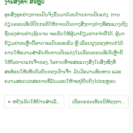
ງານສັ່ງທຳ: ສະຫຼຸບ
ທຸກສິ່ງທຸກຢ່າງກາຍເປັນຈິງຂຶ້ນມາດ້ວຍດ້ານການປັບແຕ່ງ. ການ
ປ່ຽນຄອນເທີເນີປົກກະຕິໃຫ້ກາຍເປັນບາງສິ່ງບາງຢ່າງທີ່ສະແດງເຖິງ
ຊື່ຂອງທ່ານຢ່າງຊັດເຈນ ຈະເຮັດໃຫ້ຜູ້ມາຢ້ຽມຢາກຈຳຕື່ໄດ້. ຜູ້ມາ
ຢ້ຽມຢາກເຫຼົ່ານີ້ອາດຈະເປັນຄອບຄົວ ຫຼື ເພື່ອນຝູງຂອງທ່ານກໍໄດ້.
ການໃຫ້ຄວາມສຳຄັນກັບການປັບແຕ່ງໃນເຮືອນຄອນເທີເນີເຫຼົ່ານີ້
ໃຫ້ໂອກາດແກ່ເຈົ້າຂອງ. ໂອກາດທີ່ຈະສະແດງສິ່ງໃດສິ່ງໜຶ່ງທີ່
ສະທ້ອນໃຫ້ເຫັນຕົວຕົນຂອງເຂົາເຈົ້າ. ມັນມີຄວາມທົນທານ ແລະ
ຄວາມສະດວກສະບາຍທີ່ມັນມອບໃຫ້ຈະຢູ່ຍືນຍົງໄປຕະຫຼອດ.
ຫຍັງເຮັດໃຫ້ບ້ານສຳເລັດຮູບແບບຂະຫຍາຍໄດ້ມືຖືເປັນເອກະລັກ?
ເຮືອນຄອນເທັນເນີຫ້ອງການ ເທິຍບັນທີ່ດັ້ງເດີມ