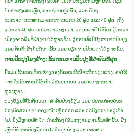
ກວ່າ ແຕ່ອາດຈະຕ້ອງໃຊ້ເວລາໃນການກຽມການຫຼາຍຂຶ້ນ ເຊັ່ນ:
ບັນຫາສິ່ງເສດເຫຼືອ, ການຊ່ວຍເຫຼືອພື້ນ, ແລະ ອື່ນໆ.
ຂະໜາດ: ຂະໜາດມາດຕະຖານແມ່ນ 20 ຟຸດ ແລະ 40 ຟຸດ. ເຖິງ
ແມ່ນວ່າ 40 ຟຸດຈະມີລາຄາແພງກວ່າ, ແຕ່ມູນຄ່າທີ່ໄດ້ຮັບກໍ່ຄຸ້ມກວ່າ
ເນື່ອງຈາກພື້ນທີ່ໃຊ້ງານໄດ້ຫຼາຍຂຶ້ນ. ຕູ້ຄອນເທີເນີຍັງສາມາດປັບປຸງ
ແລະ ຕິດຕັ້ງສິ່ງກັ່ນກ້ອງ, ພື້ນ ແລະ ວຽກງານປັກແຕ່ງໄດ້ຫຼາຍຂຶ້ນ.
ການປັບປຸງໂຄງສ້າງ: ຂັ້ນຕອນການປັບປຸງທີ່ສຳຄັນທີ່ສຸດ
ນີ້ແມ່ນຂັ້ນຕອນທີ່ຮູບຮ່າງຂອງຕູ້ຄອນເທີເນີຈະຖືກປ່ຽນແປງ. ຄ່າໃຊ້
ຈ່າຍໃນຂັ້ນຕອນນີ້ຂຶ້ນກັບວິສະວະກອນ ແລະ ແຮງງານຢ່າງ
ຫຼວງຫຼາຍ.
ປ່ອງຢ້ຽມທີ່ຖືກຕັດອອກ: ສຳລັບປ່ອງຢ້ຽມ ແລະ ປະຕູແຕ່ລະບ່ອນ,
ຕ້ອງຕັດສ່ວນປາຍຂອງຜນັງເຫຼັກອອກ ແລະ ຕິດຕັ້ງຂອບປະຕູເຂົ້າ
ໄປ. ຢິ່ງມີຫຼາຍເທົ່າໃດ, ກໍ່ຈະຕ້ອງໃຊ້ແຮງງານຫຼາຍຂຶ້ນເທົ່ານັ້ນ. ສິ່ງ
ເຫຼົ່ານີ້ຍັງຈະຕ້ອງຖືກຄິດໄລ່ໃນຮູບຮ່າງ ແລະ ຂະໜາດ.