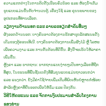
ຄວາມແຕກຕ່າງໃນການຕິດຕັ້ງເຮືອນຄົວນ້ອຍ ແລະ ຫ້ອງນ້ຳເຕັມ
ຮູບແບບແມ່ນຂຶ້ນກັບຈຳນວນຕູ້, ເຄື່ອງໃຊ້ ແລະ ຄຸນນະພາບຂອງ
ອຸປະກອນທີ່ທ່ານເລືອກ.
ວຽກງານດ້ານນອກ ແລະ ລາຍລະອຽດສຳຄັນອື່ນໆ
ຜັງອອກດ້ານນອກ: ບາງຄົນອາດຕ້ອງການຮັກສາຮູບລັກສະນະດັ້ງ
ເດີມຂອງຕູ້ຄອນເທີເນີ. ບາງຄົນອາດຕ້ອງການເພີ່ມຜັງໄມ້ ຫຼື ໂລຫະ
ເພື່ອຄວາມງາມ ແລະ ການກັ່ນກ້ອນທີ່ດີຂຶ້ນ. ສິ່ງນີ້ຈະເຮັດໃຫ້ລາຄາ
ເພີ່ມຂຶ້ນ.
ຫຼັງຄາ ແລະ ຮາກຖານ: ຮາກຖານແບບງ່າຍໆເປັນທາງເລືອກທີ່ຖືກ
ທີ່ສຸດ, ໃນຂະນະທີ່ພື້ນຊັ້ນເບຕົງທີ່ສົມບູນແບບແມ່ນຖາວອນກວ່າ
ແລະ ແພງກວ່າ. ຍັງມີຄ່າໃຊ້ຈ່າຍເພີ່ມເຕີມທີ່ພົບເຫັນບໍ່ຫຼາຍກໍ່ໜ້ອຍ
ສຳລັບຫຼັງຄາທີ່ຍື່ນອອກເພື່ອໃຫ້ຮົ່ມ ແລະ ປ້ອງກັນ.
ວິທີໃຫ້ຄະແນນ ແລະ ຈັດການງົບປະມານສຳລັບໂຄງການ
ຂອງທ່ານ