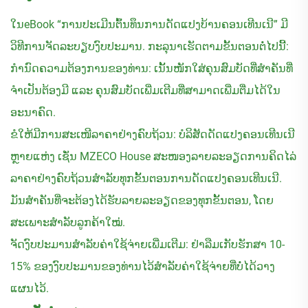
ໃນ​eBook “ການປະເມີນຕົ້ນທຶນການດັດແປງບ້ານຄອນເທີນເນີ” ມີ
ວິທີການຈັດລະບຽບງົບປະມານ. ກະ​ລຸ​ນາ​ເຮັດ​ຕາມ​ຂັ້ນ​ຕອນ​ຕໍ່​ໄປ​ນີ້:
ກຳນົດຄວາມຕ້ອງການຂອງທ່ານ: ເນັ້ນໜັກໃສ່ຄຸນສົມບັດທີ່ສຳຄັນທີ່
ຈຳເປັນຕ້ອງມີ ແລະ ຄຸນສົມບັດເພີ່ມເຕີມທີ່ສາມາດເພີ່ມຕື່ມໄດ້ໃນ
ອະນາຄົດ.
ຂໍໃຫ້ມີການສະເໜີລາຄາຢ່າງຄົບຖ້ວນ: ບໍລິສັດດັດແປງຄອນເທີນເນີ
ຫຼາຍແຫ່ງ ເຊັ່ນ MZECO House ສະໜອງລາຍລະອຽດການຄິດໄລ່
ລາຄາຢ່າງຄົບຖ້ວນສຳລັບທຸກຂັ້ນຕອນການດັດແປງຄອນເທີນເນີ.
ມັນສຳຄັນທີ່ຈະຕ້ອງໄດ້ຮັບລາຍລະອຽດຂອງທຸກຂັ້ນຕອນ, ໂດຍ
ສະເພາະສຳລັບລູກຄ້າໃໝ່.
ຈັດງົບປະມານສຳລັບຄ່າໃຊ້ຈ່າຍເພີ່ມເຕີມ: ຢ່າລືມເກັບຮັກສາ 10-
15% ຂອງງົບປະມານຂອງທ່ານໄວ້ສຳລັບຄ່າໃຊ້ຈ່າຍທີ່ບໍ່ໄດ້ວາງ
ແຜນໄວ້.