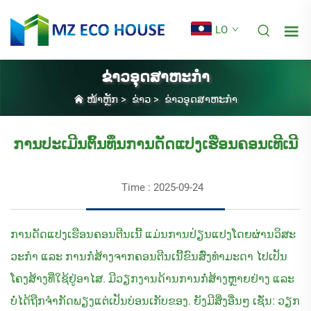
LO
ຂ່າວອຸດສາຫະກຳ
ໜ້າຫຼັກ
>
ຂ່າວ
>
ຂ່າວອຸດສາຫະກຳ
ການປະເມີນຕົ້ນທຶນການດັດແປງເຮືອນຄອນເທີເນີ
Time : 2025-09-24
ການດັດແປງເຮືອນຄອນຕີນເນີ້ ແມ່ນການປ່ຽນແປງໂດຍຜ່ານວິສະ
ວະກໍາ ແລະ ການກໍ່ສ້າງຈາກຄອນຕີນເນີ້ຂົນສົ່ງທຳມະດາ ໄປເປັນ
ໂຄງສ້າງທີ່ໃຊ້ຢູ່ອາໄສ. ມີວຽກງານດ້ານການກໍ່ສ້າງຫຼາຍຢ່າງ ແລະ
ບໍ່ໄດ້ຖືກຈຳກັດພຽງແຕ່ເປັນບ່ອນເກັບຂອງ. ຍັງມີສິ່ງອື່ນໆ ເຊັ່ນ: ວຽກ