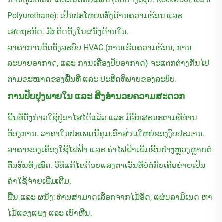
Polyurethane): ເປັນປະໂຫຍດທັງດ້ານຄວາມຮ້ອນ ແລະ
ເສດຖະກິດ. ມັກຕິດຕັ້ງໃນຜນັງດ້ານໃນ.
ລາຄາການຕິດຕັ້ງລະບົບ HVAC (ການເຮັດຄວາມຮ້ອນ, ການ
ລະບາຍອາກາດ, ແລະ ການເຄື່ອງປັບອາກາດ) ຈະແຕກຕ່າງກັນໄປ
ຕາມຂະໜາດຂອງພື້ນທີ່ ແລະ ປະສິດທິພາບຂອງລະບົບ.
ການປັບປຸງພາຍໃນ ແລະ ສິ່ງອຳນວຍຄວາມສະດວກ
ພື້ນທີ່ດັ່ງກ່າວໃຊ້ຢູ່ອາໄສໄດ້ແລ້ວ ແລະ ມີລັກສະນະຕາມທີ່ທ່ານ
ຕ້ອງການ. ລາຄາໃນປະເພດນີ້ຄຸມເອົາສ่วนໃຫຍ່ຂອງງົບປະມານ.
ລາຄາຂອງເຄື່ອງໃຊ້ໄຟຟ້າ ແລະ ຄ່າໄຟຟ້າເພີ່ມຂຶ້ນຢ່າງຫຼວງຫຼາຍຕໍ່
ຕົ້ນທຶນທັງໝົດ. ວິທີແກ້ໄຂດ້ວຍແສງຕາເວັນທີ່ບໍ່ຕໍ່ກັບເຄືອຂ່າຍເປັນ
ຄ່າໃຊ້ຈ່າຍເພີ່ມເຕີມ.
ພື້ນ ແລະ ຜນັງ: ທ່ານສາມາດເລືອກຈາກໄມ້ອັດ, ແຜ່ນລາມິເນດ ຫາ
ໄມ້ແຂງແພງ ແລະ ເບົາຫີນ.