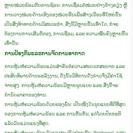
ຫຼາຍໜ່ວຍພ້ອມກັບການຊ້ອນ: ການເຊື່ອມຕໍ່ໜ່ວຍຢ່າງຂ້າງຄຽງ ຫຼື
ການວາງໜ່ວຍດ້ານເທິງຂອງໜ່ວຍອື່ນເພື່ອສ້າງເຮືອນທີ່ໃຫຍ່ຂຶ້ນ
ເປັນສິ່ງທ້າທາຍດ້ານວິສະວະກໍາ. ສິ່ງນີ້ມີຫຼາຍຂຶ້ນເທົ່າໃດ, ກໍຈະ
ຕ້ອງການການເສີມຂໍ້ຕອງ, ການເຊື່ອມ, ແລະ ຄວາມໝັ້ນຄົງຫຼາຍຂຶ້ນ
ເທົ່ານັ້ນ.
ການປ້ອງກັນແລະການຈັດການອາກາດ
ການຫຸ້ມຫໍ່ຄວາມຮ້ອນແມ່ນສຳຄັນຕໍ່ຄວາມສະດວກສະບາຍ ແລະ
ປະສິດທິພາບດ້ານພະລັງງານ, ດັ່ງນັ້ນວິທີການດັ່ງກ່າວຈຶ່ງມີຄ່າໃຊ້
ຈ່າຍສູງ. ການຫຸ້ມຫໍ່ຄວາມຮ້ອນມີຫຼາຍຮູບແບບ ແລະ ສິ່ງນີ້ຈະ
ກຳນົດລາຄາຂອງທ່ານ.
ການຫຸ້ມຫໍ່ຄວາມຮ້ອນດ້ວຍຟອງພົ່ນ: ເປັນໜຶ່ງໃນຮູບແບບທີ່ດີທີ່ສຸດ
ຂອງການຫຸ້ມຫໍ່ຄວາມຮ້ອນ ແລະ ການກັ້ນກັ່ນ, ແຕ່ໂດຍປົກກະຕິ
ແລ້ວມັນແມ່ນແພງທີ່ສຸດ.
ການຫຸ້ມຫໍ່ຄວາມຮ້ອນດ້ວຍແຜ່ນ (ຕົວຢ່າງເຊັ່ນ: Rockwool, ແຜ່ນ