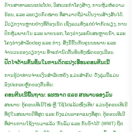
ດ້ານສາທາລະນະປະໂປຍ, ວິສະວະກໍາໂຄງສ້າງ, ການຫຸ້ມຫໍ່ຄວາມ
ຮ້ອນ, ແລະ ລະບຽບກົດໝາຍ ທີ່ສາມາດຖືວ່າເປັນງານສ້າງສັນໄດ້.
ມີວຽກງານຫຼາຍຢ່າງທີ່ຕ້ອງເຮັດ ເຊິ່ງລວມທັງແຕ່ບໍ່ຈຳກັດພຽງ, ການ
ປົກຫຸ້ມພາຍໃນ ແລະ ພາຍນອກ, ໂຄງຮ່າງລະບົບສະຫຼາຍນ້ຳ, ແລະ
ໂຄງຮ່າງສຳລັບປະຕູ ແລະ ຕ່າງ. ສິ່ງນີ້ຂຶ້ນກັບຄຸນນະພາບ ແລະ
ຈຳນວນຂອງວຽກງານ ທີ່ຈະກຳນົດຕົ້ນທຶນທັງໝົດຂອງເຮືອນ.
ປັດໄຈດ້ານຕົ້ນທຶນໃນການດັດແປງເຮືອນຄອນຕີນເນີ້
ການຮູ້ວ່າທ່ານຈ່າຍເງິນສຳລັບຫຍັງ ແມ່ນສຳຄັນ. ດັ່ງລຸ່ມນີ້ແມ່ນ
ອົງປະກອບຫຼັກຂອງຕົ້ນທຶນ:
ຄອນຕີນເນີ້ພື້ນຖານ: ຂະໜາດ ແລະ ສະພາບຂອງມັນ
ສະພາບ: ຕູ້ຄອນເທີເນີໃໝ່ ຫຼື 'ໃຊ້ໄປແລ້ວໜຶ່ງເທີຍ' ແມ່ນຕູ້ຄອນເທີເນີ
ທີ່ຢູ່ໃນສະພາບດີທີ່ສຸດ ແລະ ຍັງແມ່ນລາຄາແພງທີ່ສຸດ. ຕູ້ຄອນເທີເນີ
ທີ່ຜ່ານການໃຊ້ງານມາແລ້ວ 'ກັນລົມ ແລະ ກັນນ້ຳໄດ້' (WWT) ຖືກ